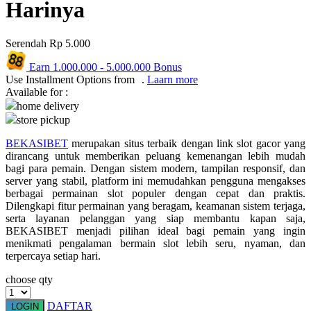
Squishmallows
Harinya
Starbooks
Serendah
Rp 5.000
Stick-O
Earn
1.000.000
-
5.000.000
Bonus
Stokke
Use Installment Options from
.
Laarn more
Available for :
Sudocrem
home delivery
Sumimo
store pickup
Sunnylife
BEKASIBET
merupakan situs terbaik dengan link slot gacor yang
dirancang untuk memberikan peluang kemenangan lebih mudah
Sun-Staches
bagi para pemain. Dengan sistem modern, tampilan responsif, dan
server yang stabil, platform ini memudahkan pengguna mengakses
Swimava
berbagai permainan slot populer dengan cepat dan praktis.
Dilengkapi fitur permainan yang beragam, keamanan sistem terjaga,
serta layanan pelanggan yang siap membantu kapan saja,
T
BEKASIBET menjadi pilihan ideal bagi pemain yang ingin
menikmati pengalaman bermain slot lebih seru, nyaman, dan
Tommee Tippee
terpercaya setiap hari.
Trunki
choose qty
Tutti Bambini
DAFTAR
LOGIN