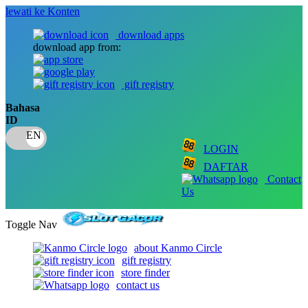
lewati ke Konten
download apps
download app from:
gift registry
Bahasa
ID
LOGIN
DAFTAR
Contact
Us
Toggle Nav
about Kanmo Circle
gift registry
store finder
contact us