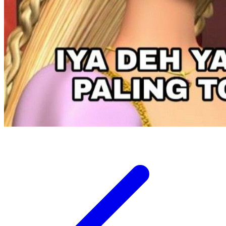
Xootz
Y
Yamatoya
Z
Zaxy
Zoggs
0-9
4Moms
59S