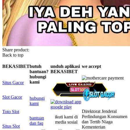
Share product:
Back to top
BEKASIBET
butuh
unduh aplikasi
we accept
bantuan?
BEKASIBET
hubungi
kami
Situs Gacor
Slot Gacor
hubungi
kami
Direktorat Jenderal
Toto Slot
Perlindungan Konsumen
ikuti kami di
bantuan
dan Tertib Niaga
media sosial
dan faq
Situs Slot
Kementerian