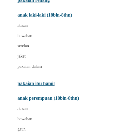
pakaian renang
Bumkins
anak laki-laki (18bln-8thn)
C
atasan
Cetaphil
bawahan
Chicco
setelan
Childlife
jaket
Clevamama
pakaian dalam
Cocolatte
Cottonseeds
pakaian ibu hamil
Cozy N Safe
anak perempuan (18bln-8thn)
Crane
atasan
Cybex
bawahan
D
gaun