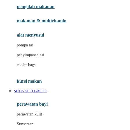
pengolah makanan
Joolz
Jujube
makanan & multivitamin
K
alat menyusui
Kiddycuts
pompa asi
Kumon
penyimpanan asi
L
cooler bags
Leapfrog
kursi makan
Leclerc
SITUS SLOT GACOR
Lee Vierra
Lillebaby
perawatan bayi
Little Bird Told Me
perawatan kulit
Little Miss Janis
Sunscreen