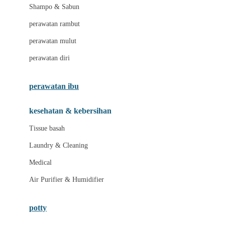
London Taxi
Shampo & Sabun
Love To Dream
perawatan rambut
perawatan mulut
M
perawatan diri
Magformers
Mama's Choice
perawatan ibu
Mamas&Papas
kesehatan & kebersihan
Mamaway
Tissue basah
Maxi Cosi
Laundry & Cleaning
Megabloks
Medical
Micro
Air Purifier & Humidifier
MiDeer
Mimi & Lula
potty
Mini Monkey