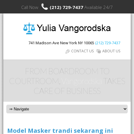
Call Now
(212) 729-7437
Available 24/7
741 Madison Ave
New York
NY
10065
(212) 729-7437
CONTACT US
ABOUT US
FROM BOARDROOM TO
COURTROOM,
Vangorodska
TAKES
CARE OF BUSINESS
Model Masker trandi sekarang ini